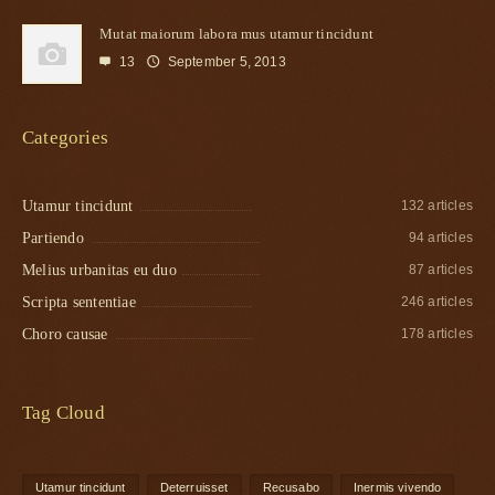
Mutat maiorum labora mus utamur tincidunt
13
September 5, 2013

🕔
Categories
Utamur tincidunt
132 articles
Partiendo
94 articles
Melius urbanitas eu duo
87 articles
Scripta sententiae
246 articles
Choro causae
178 articles
Tag Cloud
Utamur tincidunt
Deterruisset
Recusabo
Inermis vivendo