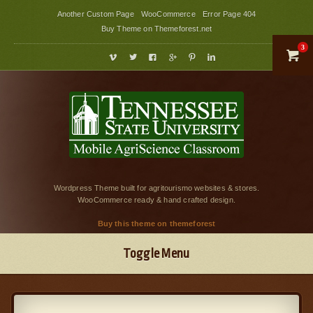
Another Custom Page
WooCommerce
Error Page 404
Buy Theme on Themeforest.net
3







Wordpress Theme built for agritourismo websites & stores.
WooCommerce ready & hand crafted design.
Buy this theme on themeforest
Toggle Menu