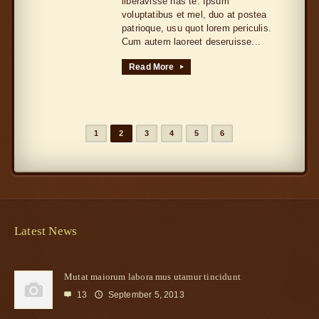
liberavisse has te. Ipsum
voluptatibus et mel, duo at postea
patrioque, usu quot lorem periculis.
Cum autem laoreet deseruisse...
Read More
▸
1
2
3
4
5
6
Latest News
Mutat maiorum labora mus utamur tincidunt
13
September 5, 2013

🕔