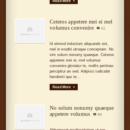
Read More
▸
Ceteros appetere mei ei mel
volumus convenire
62

Id eirmod indoctum aliquando est,
mel in eruditi utroque conceptam. No
vim solum nonumy quaeque. Ceteros
appetere mei ei, mel volumus
convenire gloriatur te, mollis pertinax
percipitur an sed. Adipisci iudicabit
hendrerit quo te...
Read More
▸
No solum nonumy quaeque
appetere volumus
89

Abhorreant mediocritatem ut pro,