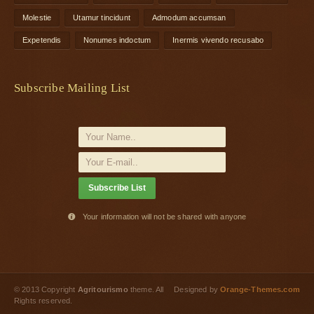
Molestie
Utamur tincidunt
Admodum accumsan
Expetendis
Nonumes indoctum
Inermis vivendo recusabo
Subscribe Mailing List
Your information will not be shared with anyone

© 2013 Copyright
Agritourismo
theme. All
Designed by
Orange-Themes.com
Rights reserved.